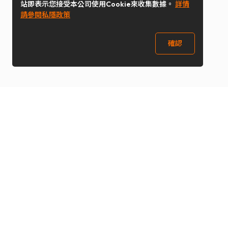
站即表示您接受本公司使用Cookie來收集數據。
詳情
請參閱私隱政策
確認
關注我們
Buy&Ship 澳門
buyandship.goodies