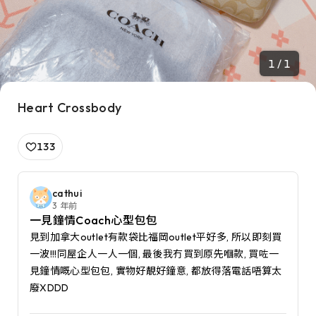
1 / 1
Heart Crossbody
133
cathui
3 年前
一見鐘情Coach心型包包
見到加拿大outlet有款袋比福岡outlet平好多, 所以即刻買
一波!!!同屋企人一人一個, 最後我冇買到原先嗰款, 買咗一
見鐘情嘅心型包包, 實物好靚好鐘意, 都放得落電話唔算太
廢XDDD