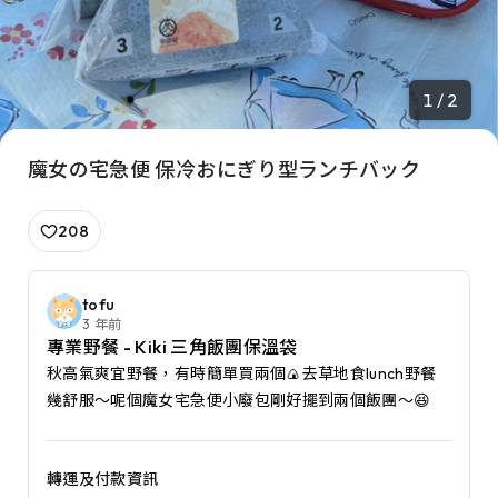
1 / 2
魔女の宅急便 保冷おにぎり型ランチバック
208
tofu
3 年前
專業野餐 - Kiki 三角飯團保溫袋
秋高氣爽宜野餐，有時簡單買兩個🍙去草地食lunch野餐
幾舒服～呢個魔女宅急便小廢包剛好擺到兩個飯團～😆
轉運及付款資訊