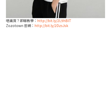
唔識買？即睇教學：
http://bit.ly/2L9hBlT
Zozotown 官網：
http://bit.ly/2DzsJsk