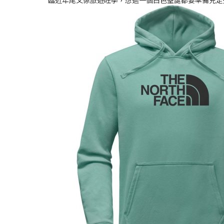
臨近年尾又係旅遊旺季，想過一個白色聖誕都要準備充足先得呀！