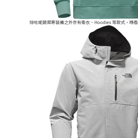
除咗呢類禦寒裝備之外亦有衛衣、Hoodies 等款式，喺