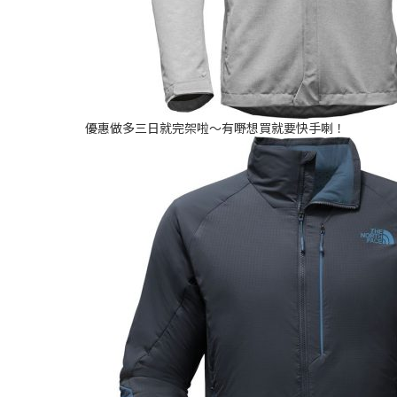
優惠做多三日就完架啦～有嘢想買就要快手喇！