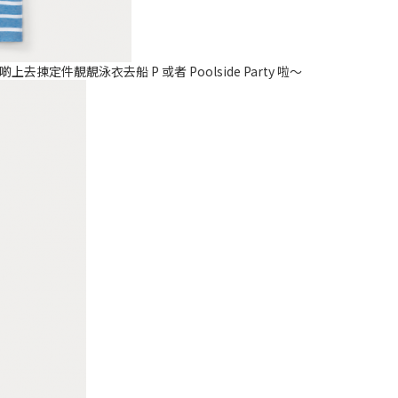
啲上去揀定件靚靚泳衣去船 P 或者 Poolside Party 啦～