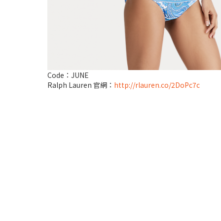
Code：JUNE
Ralph Lauren 官網：
http://rlauren.co/2DoPc7c