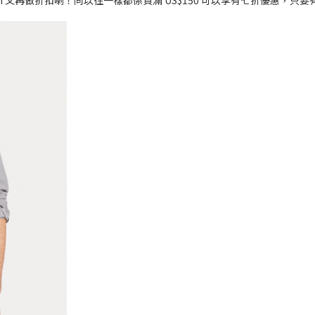
Lauren 又再做折扣喇！同以往一樣都係買滿 US$150 可以享有七折優惠，只要