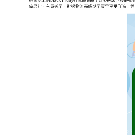
邊個話未到black friday冇減價貨品？好多網店已經靜雞
係果句，有買襯早，避過物流高峰期早買早享受吖嘛！等