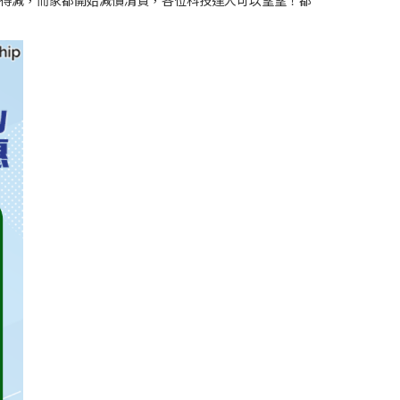
nday先有得減，而家都開始減價清貨，各位科技達人可以望望！都