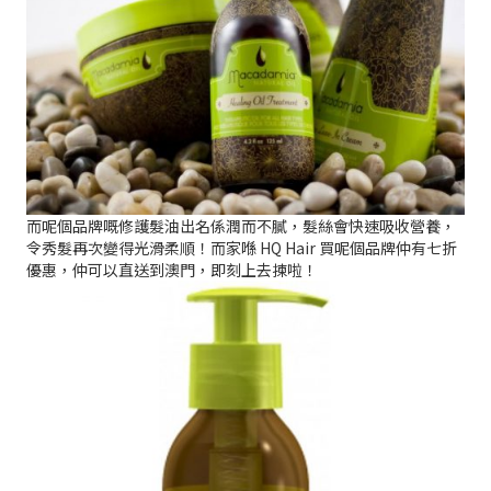
而呢個品牌嘅修護髮油出名係潤而不膩，髮絲會快速吸收營養，
令秀髮再次變得光滑柔順！而家喺 HQ Hair 買呢個品牌仲有七折
優惠，仲可以直送到澳門，即刻上去揀啦！