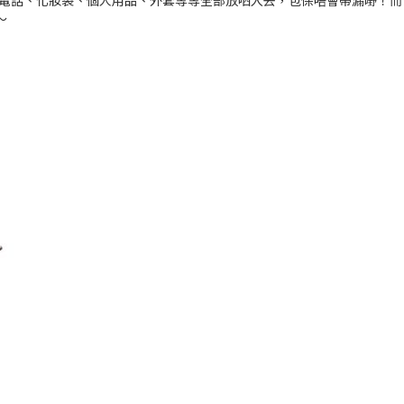
話、化妝袋、個人用品、外套等等全部放哂入去，包保唔會帶漏嘢！而 Lo
～