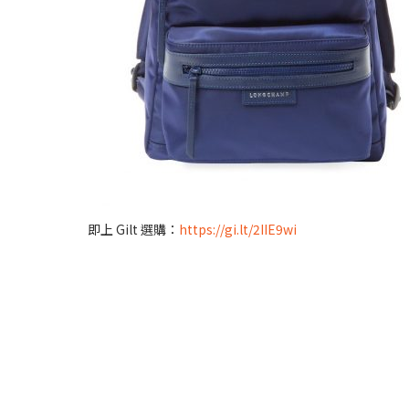
即上 Gilt 選購：
https://gi.lt/2IIE9wi