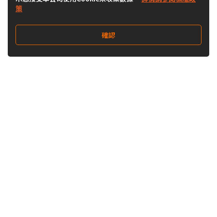
策
確認
關注我們
Buy&Ship 澳門
buyandship.goodies
關於 Buy&Ship
集運資訊
關於我們
海外倉庫