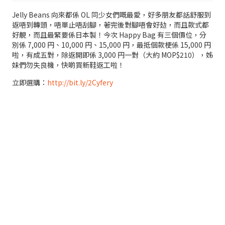
Jelly Beans 向來都係 OL 同少女們嘅最愛，好多朋友都話舒服到
返唔到轉頭，唔單止唔刮腳，著完後對腳唔會好攰，而且款式都
好靚，而且最緊要係日本製！今次 Happy Bag 有三個價位，分
別係 7,000 円、10,000 円、15,000 円，最抵個款梗係 15,000 円
啦，有成五對，除返開即係 3,000 円一對（大約 MOP$210），姊
妹們勿失良機，快啲買新鞋返工啦！
立即選購：
http://bit.ly/2Cyfery