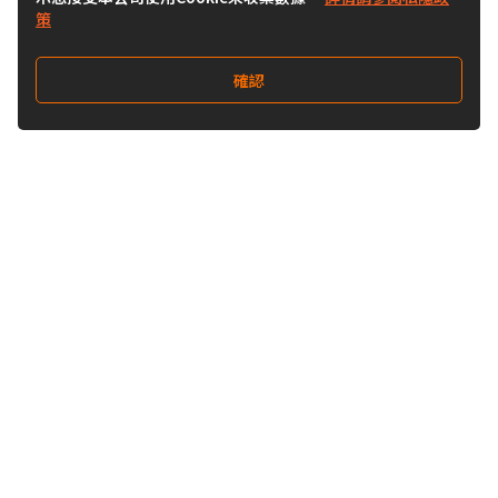
策
確認
關注我們
Buy&Ship 澳門
buyandship.goodies
關於 Buy&Ship
集運資訊
關於我們
海外倉庫