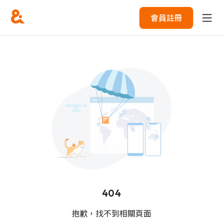
會員註冊
404
抱歉，找不到相關頁面