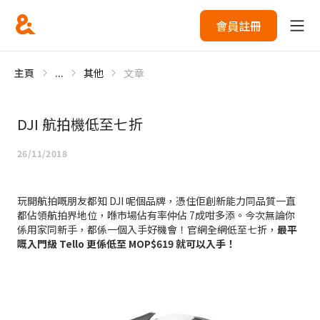
會員註冊
主頁
...
其他
文章
DJI 航拍機低至七折
26/11/2018
玩開航拍嘅朋友都知 DJI 呢個品牌，憑住佢創新能力同品質一直
都佔領航拍界地位，喺市場佔有率仲佔 7成咁多添。今次無論你
係用家同新手，都係一個入手好機會！官網全網低至七折，
最平
嘅入門級 Tello 更係低至 MOP$619 就可以入手！