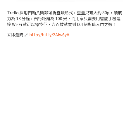
Trello 採用四軸八槳非可折疊嘅形式，重量只有大約 80g，續航
力為 13 分鐘，飛行距離為 100 米，而用家只需要用智能手機連
接 Wi-Fi 就可以操控佢，六百蚊就買到 DJI 絕對係入門之選！
立即選購 🔗
http://bit.ly/2Alw6yA