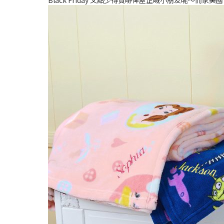
Black Friday 又點少得買嘢俾屋企嘅小朋友呢～而家美國 Di