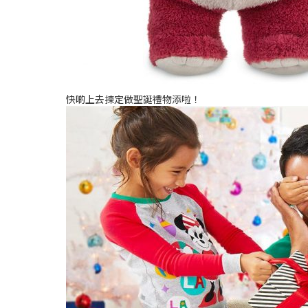
快啲上去揀定做聖誕禮物添啦！