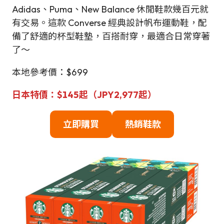
Adidas、Puma、New Balance 休閒鞋款幾百元就
有交易。這款 Converse 經典設計帆布運動鞋，配
備了舒適的杯型鞋墊，百搭耐穿，最適合日常穿著
了～
本地參考價：$699
日本特
價
：
$
145起（JPY2,977起）
立即購買
熱銷鞋款