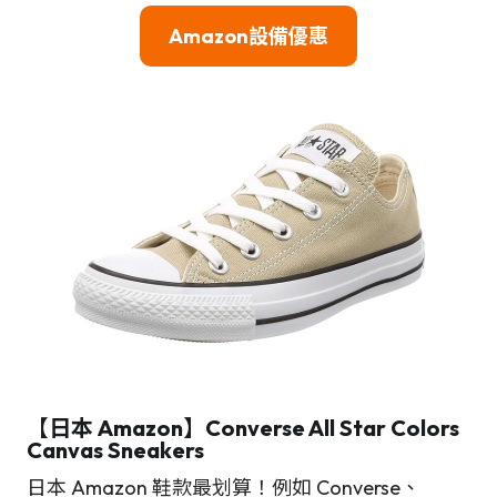
Amazon設備優惠
【日本 Amazon】
Converse All Star Colors
Canvas Sneakers
日本 Amazon 鞋款最划算！例如 Converse、