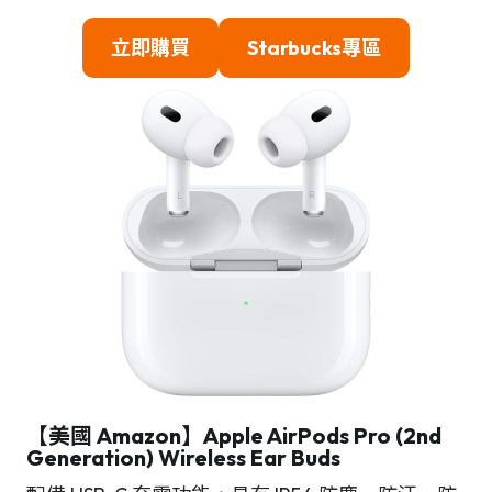
立即購買
Starbucks專區
【美國 Amazon】Apple AirPods Pro (2nd
Generation) Wireless Ear Buds