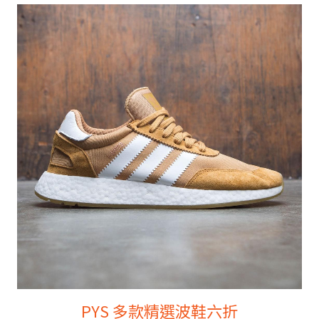
PYS 多款精選波鞋六折