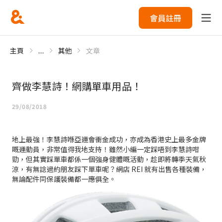
會員註冊
主頁
...
其他
文章
齊做李慧詩！網購單車用品！
29/08/2018
地上最強！李慧詩喺亞運會衝金成功，亦成為香港史上最多金牌
嘅運動員，非常值得我地支持！雖然小編一定踩唔到李慧詩咁
勁，但其實踩單車都係一個強身健體嘅活動，趁即將轉季天氣秋
涼，有無諗過約朋友踩下單車呢？網店 REI 就有出售各種裝備，
無論配件同保護裝備都一應俱全。