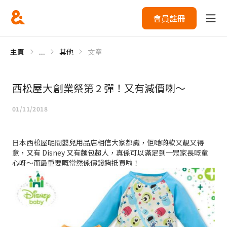
會員註冊
主頁
...
其他
文章
西松屋大創業祭第 2 彈！又有減價喇～
01/11/2018
日本西松屋呢間嬰兒用品店相信大家都識，佢哋啲款又靚又得
意，又有 Disney 又有麵包超人，真係可以滿足到一眾家長嘅童
心呀～而最重要嘅當然係價錢夠抵買啦！