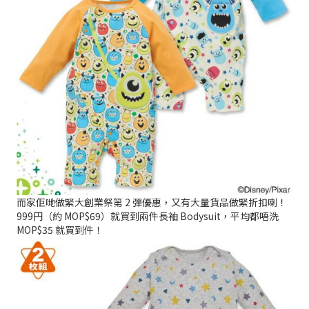
而家佢哋做緊大創業祭第 2 彈優惠，又有大量貨品做緊折扣喇！
999円（約 MOP$69）就買到兩件長袖 Bodysuit，平均都唔洗
MOP$35 就買到件！