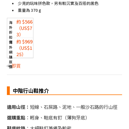
少見的玩味拼色款，另有較沉實及百搭的黑色
重量為 370 g
約 $566
（US$7
3）
約 $969
（US$1
25）
☞
即買
中階行山鞋推介
適用山徑：
短線、石屎路、泥地、一般沙石路的行山徑
選購重點
：輕身、鞋底有釘（薄狗牙底）
鞋底紋路
：大細鞋釘兼備及較密