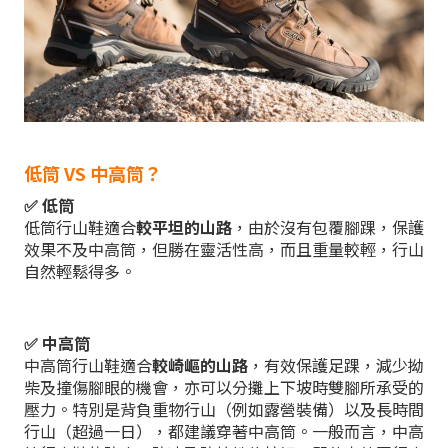
低筒 VS 中高筒？
✅ 低筒
低筒行山鞋適合
較平坦的山路
，由於沒有包覆腳踝，保護
效果不及中高筒，但勝在靈活性高，而且重量較輕，行山
自然輕鬆得多。
✅ 中高筒
中高筒行山鞋適合
較崎嶇的山路
，有效保護足踝，減少拗
柴及撞傷腳眼的機會，亦可以分攤上下坡時雙腳所承受的
壓力。特別是背負重物行山（例如露營裝備）以及長時間
行山（超過一日），都建議穿著中高筒。一般而言，中高