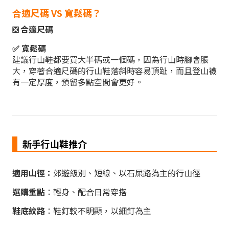
合適尺碼 VS 寬鬆碼？
❎ 合適尺碼
✅ 寬鬆碼
建議行山鞋都要買大半碼或一個碼，因為行山時腳會脹
大，穿著合適尺碼的行山鞋落斜時容易頂趾，而且登山襪
有一定厚度，預留多點空間會更好。
新手行山鞋推介
適用山徑：
郊遊級別、短線、以石屎路為主的行山徑
選購重點
：輕身、配合日常穿搭
鞋底紋路
：鞋釘較不明顯，以細釘為主