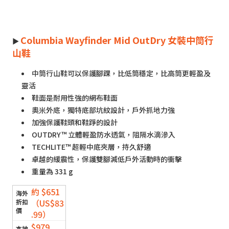
Columbia Wayfinder Mid OutDry 女裝中筒行
►
山鞋
中筒行山鞋可以保護腳踝，比低筒穩定，比高筒更輕盈及
靈活
鞋面是耐用性強的網布鞋面
奧米外底，獨特底部坑紋設計，戶外抓地力強
加強保護鞋頭和鞋踭的設計
OUTDRY™ 立體輕盈防水透氣，阻隔水滴滲入
TECHLITE™ 超輕中底夾層，持久舒適
卓越的緩震性，保護雙腳減低戶外活動時的衝擊
重量為 331 g
約 $651
（US$83
.99）
$979