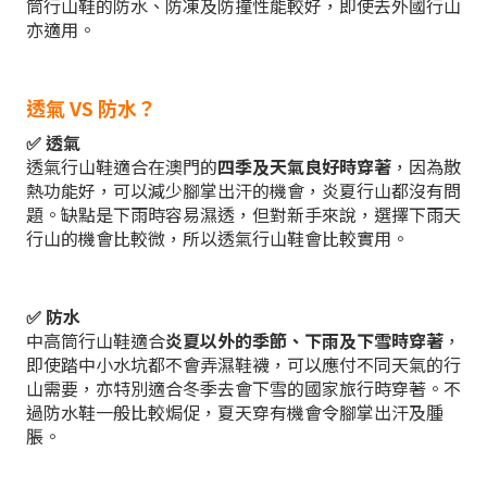
筒行山鞋的防水、防凍及防撞性能較好，即使去外國行山
亦適用。
透氣 VS 防水？
✅ 透氣
透氣行山鞋適合在澳門的
四季及天氣良好時穿著
，因為散
熱功能好，可以減少腳掌出汗的機會，炎夏行山都沒有問
題。缺點是下雨時容易濕透，但對新手來說，選擇下雨天
行山的機會比較微，所以透氣行山鞋會比較實用。
✅ 防水
中高筒行山鞋適合
炎夏以外的季節、下雨及下雪時穿著
，
即使踏中小水坑都不會弄濕鞋襪，可以應付不同天氣的行
山需要，亦特別適合冬季去會下雪的國家旅行時穿著。不
過防水鞋一般比較焗促，夏天穿有機會令腳掌出汗及腫
脹。