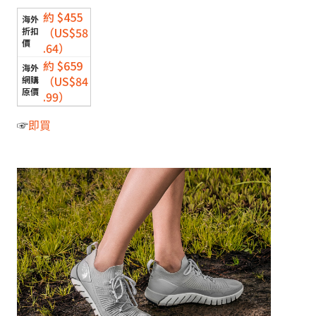
約 $455
（US$58
.64）
約 $659
（US$84
.99）
☞
即買