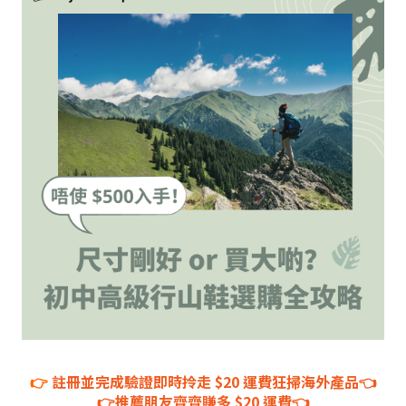
👉
註冊並完成驗證即時拎走 $20 運費狂掃海外產品👈
👉推薦朋友齊齊賺多 $20 運費👈