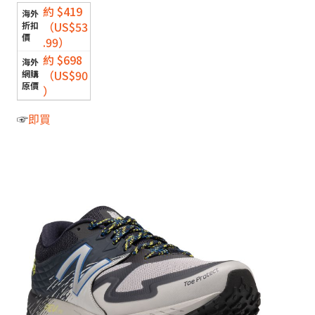
約 $419
（US$53
.99）
約 $698
（US$90
）
☞
即買