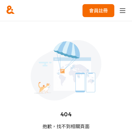
會員註冊
404
抱歉，找不到相關頁面