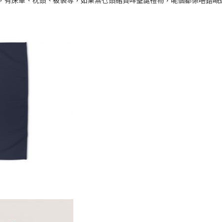
折優惠，有床單、枕頭、被袋等，如果無乜頭緒買咩聖誕禮物，呢個都係唔錯嘅選擇