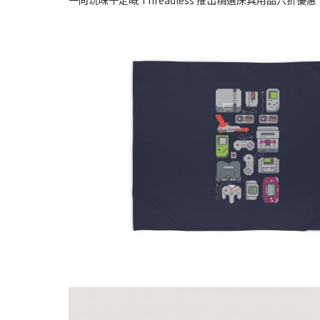
一向玩味十足嘅 Threadless 推出精選床具用品六