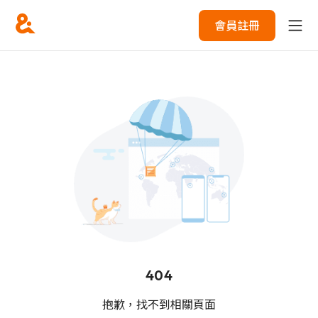
會員註冊
404
抱歉，找不到相關頁面