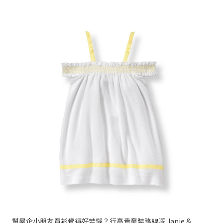
幫屋企小朋友買衫覺得好苦惱？行高貴童裝路線嘅 Janie &