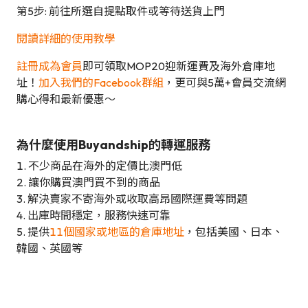
第5步: 前往所選自提點取件或等待送貨上門
閱讀詳細的使用教學
註冊成為會員
即可領取MOP20迎新運費及海外倉庫地
址！
加入我們的Facebook群組
，更可與5萬+會員交流網
購心得和最新優惠～
為什麼使用Buyandship的轉運服務
1. 不少商品在海外的定價比澳門低
2. 讓你購買澳門買不到的商品
3. 解決賣家不寄海外或收取高昂國際運費等問題
4. 出庫時間穩定，服務快速可靠
5. 提供
11個國家或地區的倉庫地址
，包括美國、日本、
韓國、英國等