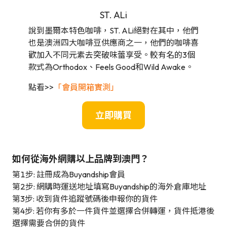
ST. ALi
說到墨爾本特色咖啡，ST. ALi絕對在其中，他們
也是澳洲四大咖啡豆供應商之一，他們的咖啡喜
歡加入不同元素去突破味蕾享受。較有名的3個
款式為Orthodox、Feels Good和Wild Awake。
點看>>
「會員開箱實測」
立即購買
如何從海外網購以上品牌到澳門？
第1步: 註冊成為Buyandship會員
第2步: 網購時運送地址填寫Buyandship的海外倉庫地址
第3步: 收到貨件追蹤號碼後申報你的貨件
第4步: 若你有多於一件貨件並選擇合併轉運，貨件抵港後
選擇需要合併的貨件