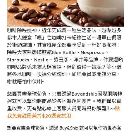
咖啡除咗提神，近年更成爲一種生活品味，越嚟越多
都市人鍾意「嘆」住咖啡打卡紀錄生活～唔單止侷限
於街頭店鋪，其實喺屋企都要享受到一杯好嘅咖啡！
除咗大家熟悉嘅藍瓶Blue Bottle、Nespresso、
Starbucks、Nestle、猿田彥、澤井等品牌，仲要邊啲
咖啡品牌係未被大肆宣揚，但卻值得一試呢？等小編
將各地咖啡一次過介紹俾你，加埋會員嘅開箱分享，
咁就唔怕中伏喇~
想要買盡全球荀貨，只要透過Buyandship國際網購轉
運就可以幫你將商品從各地轉運回澳門。我們僅以實
重收費，更有貼心線上客服人員隨時幫你解難
!
>>
點
我免費註冊兼拎$20運費試用
想要買盡全球筍貨，透過 Buy&Ship 就可以幫你將世界各