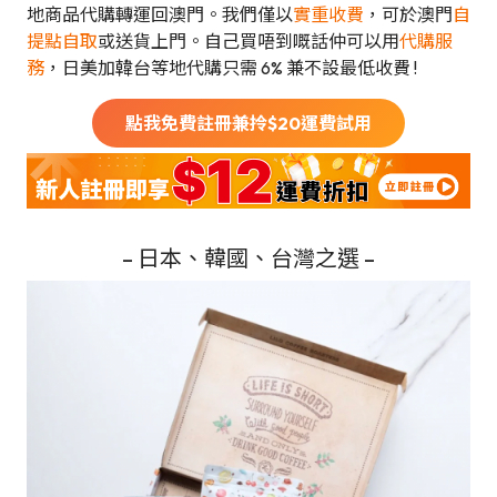
地商品代購轉運回澳門。我們僅以
實重收費
，可於澳門
自
提點自取
或送貨上門。自己買唔到嘅話仲可以用
代購服
務
，日美加韓台等地代購只需 6% 兼不設最低收費 !
點我免費註冊兼拎$
20
運費試用
– 日本、韓國、台灣之選 –