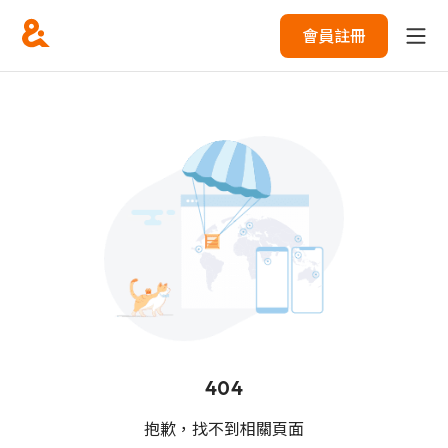
會員註冊
404
抱歉，找不到相關頁面