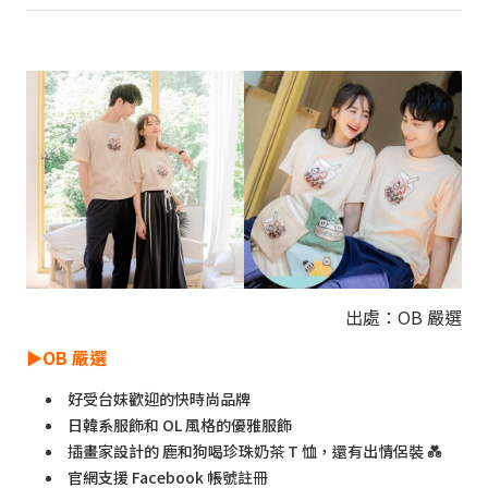
出處：OB 嚴選
►
OB 嚴選
好受台妹歡迎的快時尚品牌
日韓系服飾和 OL 風格的優雅服飾
插畫家設計的 鹿和狗喝珍珠奶茶 T 恤，還有出情侶裝 💑
官網支援 Facebook 帳號註冊