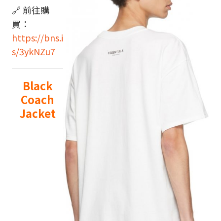
🔗 前往購
買：
https://bns.i
s/3ykNZu7
Black
Coach
Jacket