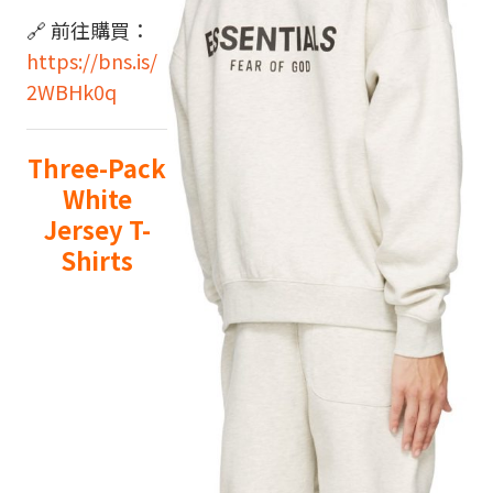
🔗 前往購買：
https://bns.is/
2WBHk0q
Three-Pack
White
Jersey T-
Shirts