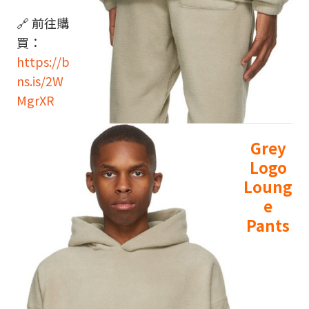
🔗 前往購
買：
https://b
ns.is/2W
MgrXR
Grey
Logo
Loung
e
Pants