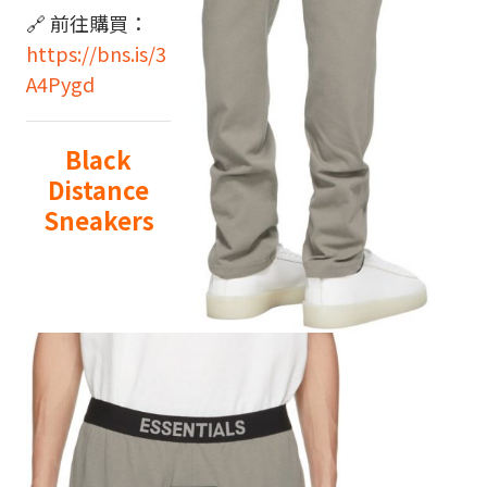
🔗 前往購買：
https://bns.is/3
A4Pygd
Black
Distance
Sneakers