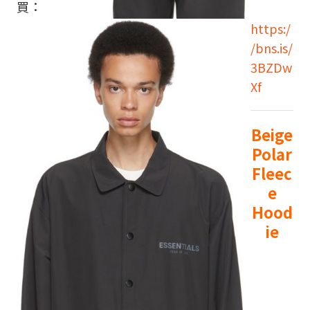
買：
https:/
/bns.is/
3BZDw
Xf
Beige
Polar
Fleec
e
Hood
ie