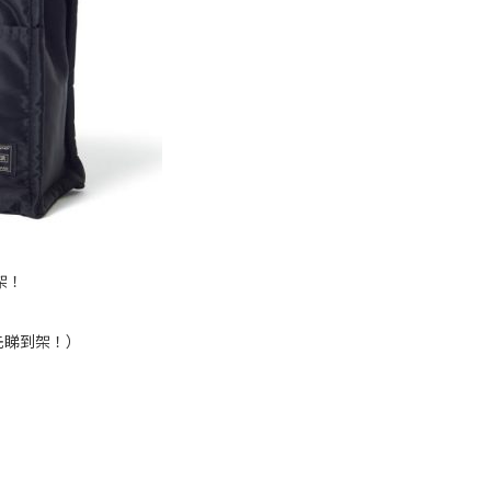
架！
先睇到架！）