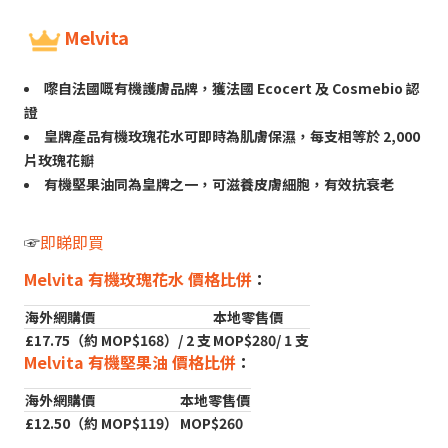
Melvita
嚟自法國嘅有機護膚品牌，獲法國 Ecocert 及 Cosmebio 認
證
皇牌產品有機玫瑰花水可即時為肌膚保濕，每支相等於 2,000
片玫瑰花瓣
有機堅果油同為皇牌之一，可滋養皮膚細胞，有效抗衰老
☞
即睇即買
Melvita 有機玫瑰花水 價格比併
：
海外網購價
本地零售價
£17.75（約 MOP$168）/ 2 支
MOP$280/ 1 支
Melvita 有機堅果油 價格比併
：
海外網購價
本地零售價
£12.50（約 MOP$119）
MOP$260