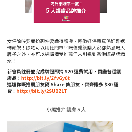
女仔除咗要識扮靚仲要識得護膚，唔做好保養真係好難返
轉頭架！除咗可以用比門市平嘅價錢網購大家都熟悉嘅大
牌子之外，亦可以網購備受推薦但未引進到香港嘅品牌添
架！
新會員註冊並完成驗證即拎 $20 運費試用，買盡各種護
膚品：
http://bit.ly/2YvGy0t
連埋你嘅推薦朋友碼 Share 俾朋友，齊齊賺多 $30 運
費：
http://bit.ly/2SUBZLT
小編推介 護膚 5 大