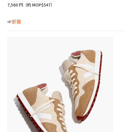
7,560 円（約 MOP$547）
☞
即買