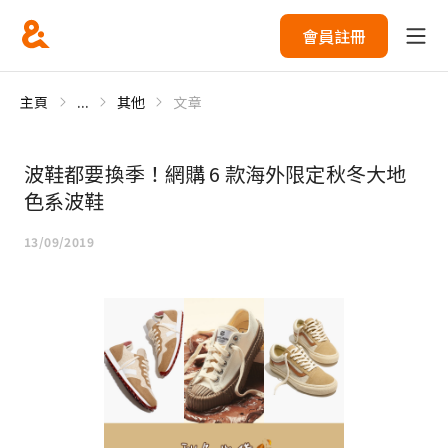
會員註冊
主頁
...
其他
文章
波鞋都要換季！網購 6 款海外限定秋冬大地
色系波鞋
13/09/2019