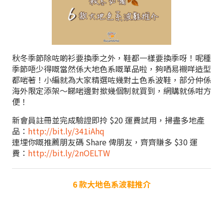
秋冬季節除咗啲衫要換季之外，鞋都一樣要換季呀！呢種
季節唔少得嘅當然係大地色系嘅單品啦，夠哂易襯咩造型
都啱著！小編就為大家精選咗幾對土色系波鞋，部分仲係
海外限定添架～睇啱邊對撳幾個制就買到，網購就係咁方
便！
新會員註冊並完成驗證即拎 $20 運費試用，掃盡多地產
品：
http://bit.ly/341iAhq
連埋你嘅推薦朋友碼 Share 俾朋友，齊齊賺多 $30 運
費：
http://bit.ly/2nOELTW
6 款大地色系波鞋推介