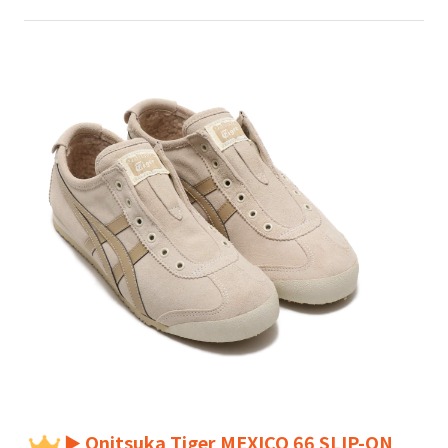
► Onitsuka Tiger MEXICO 66 SLIP-ON