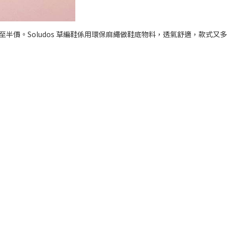
ale 低至半價。Soludos 草編鞋係用環保麻繩做鞋底物料，透氣舒適，款式又