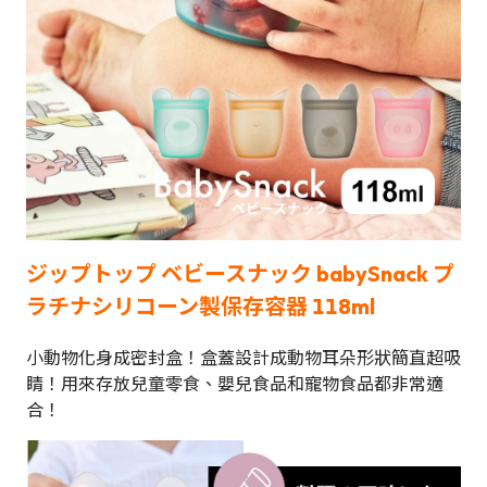
ジップトップ ベビースナック babySnack プ
ラチナシリコーン製保存容器 118ml
小動物化身成密封盒！盒蓋設計成動物耳朵形狀簡直超吸
睛！用來存放兒童零食、嬰兒食品和寵物食品都非常適
合！