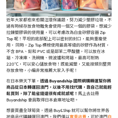
近年大家都愈來愈關注環保議題，努力減少塑膠垃圾，不
過有時候存放食物難免會使用一個又一個的膠袋，想減少
拉鍊塑膠袋的使用量，可以考慮改為白金矽膠容器 Zip
Top 呢！平坦的底部配上可以密封的封口，能夠重複使
用， 同時，Zip Top 標榜使用最高等級的矽膠作為材質，
不含 BPA、鉛和 PVC 或是鄰苯二甲酸鹽，可以放在冰
箱、冷凍庫、洗碗機、微波爐和烤箱，最高可耐熱
220℃，可以安心儲放食物！既能減塑，又能按類別整齊
存放食物，小編非常推薦大家入手呢！
在日本樂天下單，
透過 Buyandship 國際網購轉運幫你將
商品從日本轉運回澳門，以後不用找代購，靠自己就能輕
鬆買到，除了能省錢還很有成就感呢！
馬上去註冊
Buyandship 會員取得日本倉庫地址吧。
想要買盡全球筍貨，透過 Buy&Ship 就可以幫你將世界各
地商品代購轉運回澳門。我們僅以
實重收費
，可於澳門
自