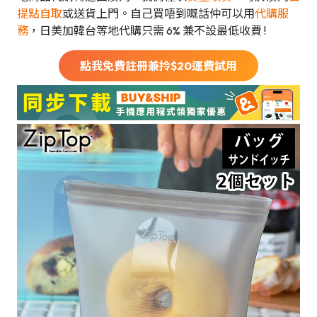
提點自取
或送貨上門。自己買唔到嘅話仲可以用
代購服
務
，日美加韓台等地代購只需 6% 兼不設最低收費 !
點我免費註冊兼拎$
20
運費試用