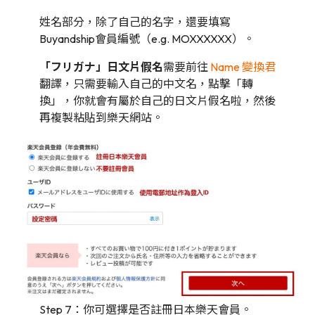
姓名部分，除了自己的名字，還要填寫
Buyandship會員編號（e.g. MOXXXXXX）。
「フリガナ」日文片假名
需要前往
Name 變換君
翻譯，只需要輸入自己的中文名，點擊「轉
換」，你就會有屬於自己的日文片假名啦，然後
再複製粘貼到樂天網站。
Step 7：你可選擇是否註冊日本樂天會員。