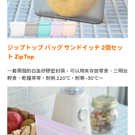
ジップトップ バッグ サンドイッチ 2個セッ
ト ZipTop
一套兩個的白金矽膠密封袋，可以用來存放零食、三明治
輕食、乾糧等等，耐熱 220℃，耐寒 -30℃～