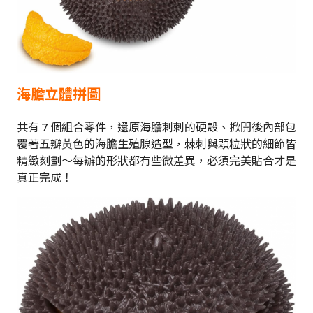
海膽立體拼圖
共有 7 個組合零件，還原海膽刺刺的硬殼、掀開後內部包
覆著五瓣黃色的海膽生殖腺造型，棘刺與顆粒狀的細節皆
精緻刻劃～每辦的形狀都有些微差異，必須完美貼合才是
真正完成！