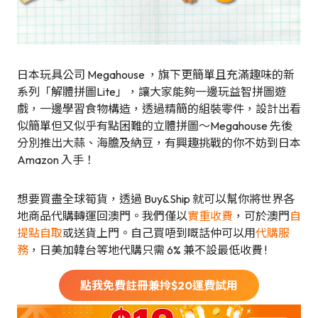
日本玩具公司 Megahouse ，旗下更簡單且充滿趣味的新
系列「解體拼圖Lite」，讓大家能夠一邊玩益智拼圖遊
戲，一邊學習食物構造，透過精簡的組裝零件，設計出看
似簡單但又似乎有點困難的立體拼圖～Megahouse 先後
分別推出大蒜、海膽及納豆，有興趣挑戰的你不妨到日本
Amazon 入手！
想要買盡全球筍貨，透過 Buy&Ship 就可以幫你將世界各
地商品代購轉運回澳門。我們僅以
實重收費
，可於澳門
自
提點自取
或送貨上門。自己買唔到嘅話仲可以用
代購服
務
，日美加韓台等地代購只需 6% 兼不設最低收費 !
點我免費註冊兼拎$
20
運費試用