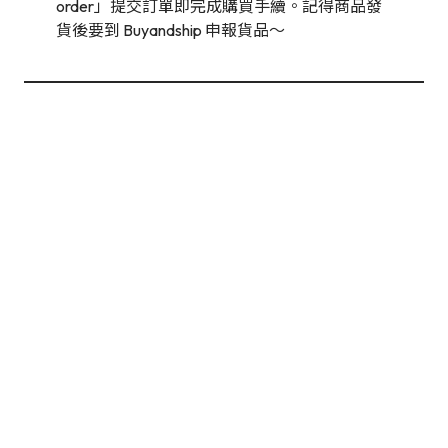
order」提交訂單即完成購買手續。記得商品發
貨後要到 Buyandship 申報貨品～