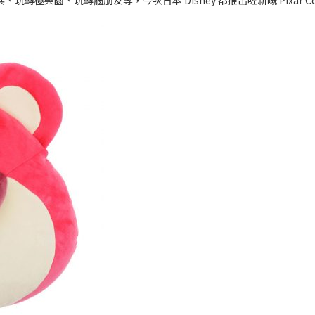
玩轉極樂園、玩轉腦朋友等，今次日本 Disney 都推出咗新嘅 Pixar C