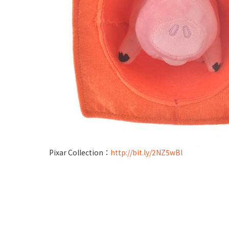
Pixar Collection：
http://bit.ly/2NZ5wBl