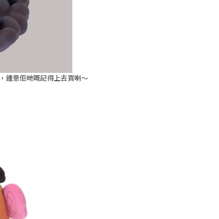
，鍾意佢哋嘅記得上去買喇～