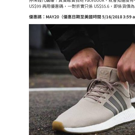
仲俾錢代購賺？其實睇實我哋 Facebook，就會知邊度有平貨源！美
US$99 再用優惠碼，一對折實只係 US$55.6，即係貨價
優惠碼：MAY20（優惠日期至美國時間 5/16/2018 3:59 