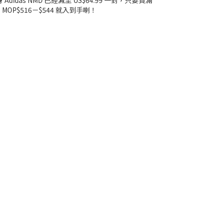
didas NMD 已經減至 US$64.99 一對，只要買滿
OP$516－$544 就入到手喇！