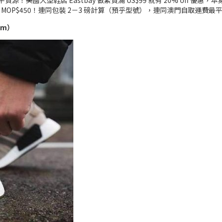
國大型鞋店 Eastbay 做緊買滿 US$99 就有 20% off 優惠，本身 A
為 MOP$450！連同包裝 2－3 磅計算（預乎型號），連同澳門自取運費最平 M
am）