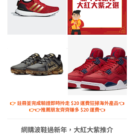
👉
註冊並完成驗證即時拎走 $20 運費狂掃海外產品👈
👉
👉推薦朋友齊齊賺多 $20 運費👈
網購波鞋過新年，大紅大紫推介