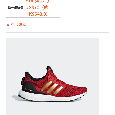
MOP$466.1）
US$70（約
HK$543.9）
☞
立即選購