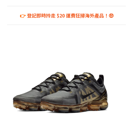
👉
登記即時拎走 $20 運費狂掃海外產品！🤑