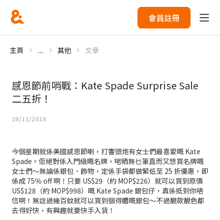
會員註冊
主頁
...
其他
文章
感恩節前哨戰：Kate Spade Surprise Sale
二五折！
19/11/2018
今個星期就係美國感恩節喇，打響頭炮有女士們最喜愛嘅 Kate
Spade。佢絕對係入門級嘅名牌，啱晒無乜筆直而又想買名牌嘅
女士們～無論係銀包、飾物，定係手袋都做緊低至 25 折優惠，即
係成 75％ off 啊！只要 US$29（約 MOP$226）就可以買到原價
US$128（約 MOP$998）嘅 Kate Spade 銀包仔，真係抵到你唔
信啊！無諗過幾百蚊就可以買到個得體嘅銀包～不過靚款靚色都
去得好快，有興趣就要快手入貨！