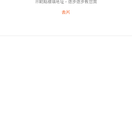
示範點樣填地址，逐步逐步教您買
去片