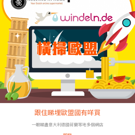
跟住睇埋歐盟國有咩買
一眼睇盡意大利德國荷蘭等地多個網店