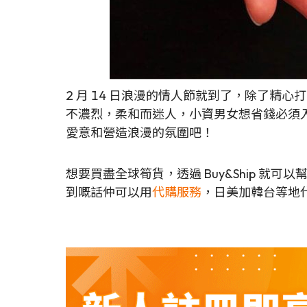
2 月 14 日浪漫的情人節就到了，除了
不濃烈，柔和而迷人，小資男女想省錢必須
愛意和營造浪漫的氛圍吧！
想要買盡全球筍貨，透過 Buy&Ship 就
到嘅話仲可以用
代購服務
，日美加韓台等地代購