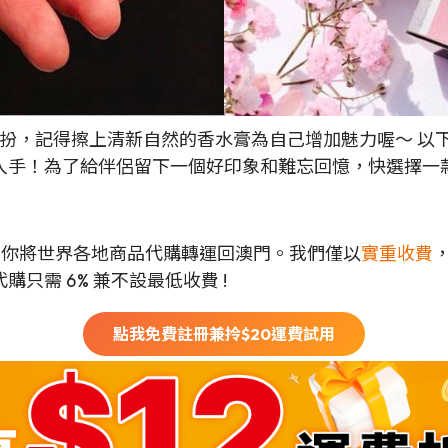
精心打扮，記得擦上清新自然的香水膏為自己增加魅力喔～ 
入手！為了給伴侶留下一個好印象和難忘回憶，快選擇一
可以幫你將世界各地商品代購轉運回澳門。我們僅以
實重收費
只需 6% 兼不設最低收費 !
點我免費註冊兼拎$
20
運費試用