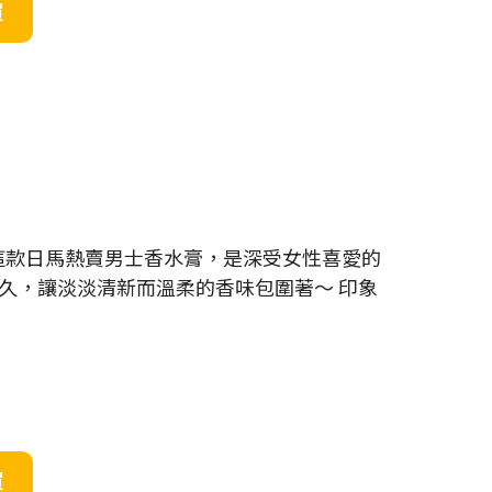
買
這款日馬熱賣男士香水膏，是深受女性喜愛的
久，讓淡淡清新而溫柔的香味包圍著～ 印象
買