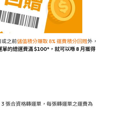
 日或之前
儲值積分賺取 8% 運費積分回贈
外，
轉運單的總運費滿 $100*，就可以喺 8 月獲得
 3 張合資格轉運單，每張轉運單之運費為