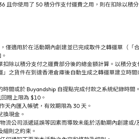
$136 且你使用了 50 積分作支付運費之用，則在扣除以
 7 月 31 日，僅適用於在活動期內創建並已完成取件之轉運單
加。
單扣除以積分支付之運費部分後的總金額計算。以積分支
運」之貨件在到達香港倉庫後自動生成之轉運單建立時間
或於 Buyandship 自提點完成付款之系統紀錄時間
且回贈上限為 $10。
個工作天內匯入帳號，有效期限為 30 天。
兌換現金。
或第三方物流公司派遞延誤等因素而導致未能於活動期內創建
及細則之約束。