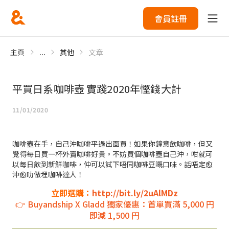
會員註冊
主頁
...
其他
文章
平買日系咖啡壺 實踐2020年慳錢大計
11/01/2020
咖啡壺在手，自己沖咖啡平過出面買！如果你鐘意飲咖啡，但又
覺得每日買一杯外賣咖啡好貴。不妨買個咖啡壺自己沖，咁就可
以每日飲到新鮮咖啡，仲可以試下唔同咖啡豆嘅口味。話唔定愈
沖愈叻做埋咖啡達人！
立即選購：
http://bit.ly/2uAlMDz
👉 Buyandship X Gladd 獨家優惠：首單買滿 5,000 円
即減 1,500 円