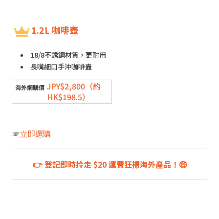
1.2L 咖啡壺
18/8不銹鋼材質，更耐用
長嘴細口手沖咖啡壼
JPY$2,800（約
HK$198.5）
☞
立即選購
👉
登記即時拎走 $20 運費狂掃海外產品！🤑