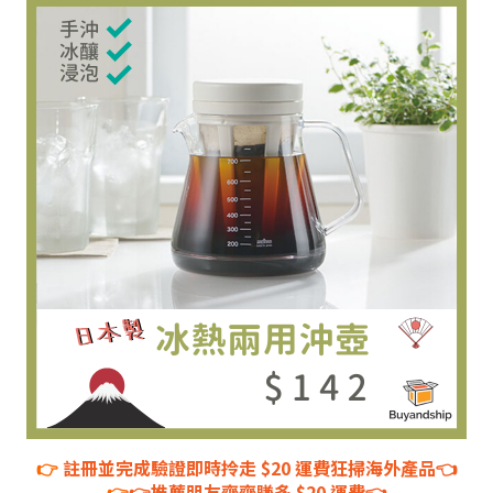
👉
註冊並完成驗證即時拎走 $20 運費狂掃海外產品👈
👉
👉推薦朋友齊齊賺多 $20 運費👈