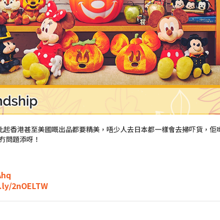
e 嘅精品比起香港甚至美國嘅出品都要精美，唔少人去日本都一樣會去掃吓貨
冇問題添呀！
Ahq
t.ly/2nOELTW