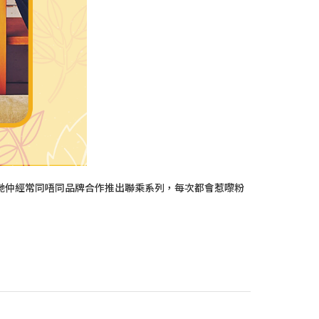
，佢哋仲經常同唔同品牌合作推出聯乘系列，每次都會惹嚟粉