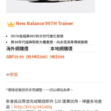
New Balance 997H Trainer
997H是經典997的次世代進化型號
將90年代經典鞋款大膽重塑，向永恆長青傳統致敬
海外網購價
本地網購價
GBP39.99（約 HK$390）
HK$599
☞
即買
*價錢或會因供求而調整，一切以網站為準。
新會員註冊並完成驗證即拎 $20 運費試用，掃盡多地產
品：
http://bit.ly/341iAhq