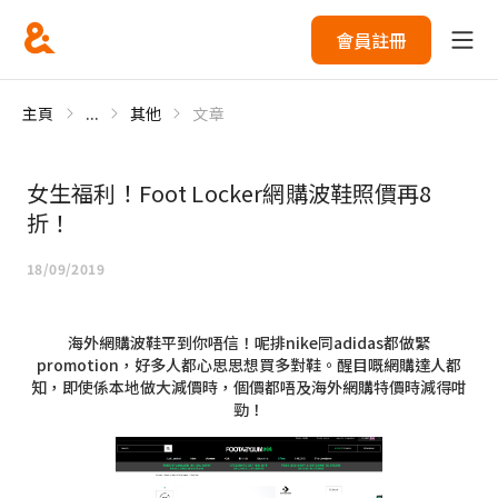
會員註冊
主頁
...
其他
文章
女生福利！Foot Locker網購波鞋照價再8
折！
18/09/2019
海外網購波鞋平到你唔信！呢排nike同adidas都做緊
promotion，好多人都心思思想買多對鞋。醒目嘅網購達人都
知，即使係本地做大減價時，個價都唔及海外網購特價時減得咁
勁！