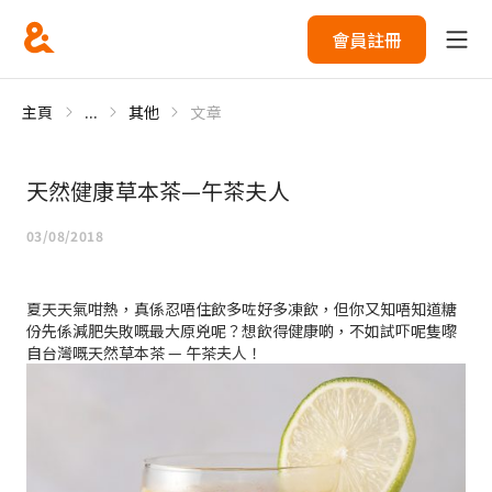
會員註冊
主頁
...
其他
文章
天然健康草本茶—午茶夫人
03/08/2018
夏天天氣咁熱，真係忍唔住飲多咗好多凍飲，但你又知唔知道糖
份先係減肥失敗嘅最大原兇呢？想飲得健康啲，不如試吓呢隻嚟
自台灣嘅天然草本茶 — 午茶夫人！