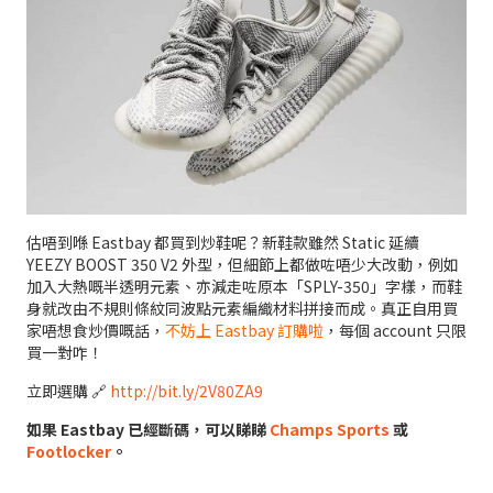
估唔到喺 Eastbay 都買到炒鞋呢？新鞋款雖然 Static 延續
YEEZY BOOST 350 V2 外型，但細節上都做咗唔少大改動，例如
加入大熱嘅半透明元素、亦減走咗原本「SPLY-350」字樣，而鞋
身就改由不規則條紋同波點元素編織材料拼接而成。真正自用買
家唔想食炒價嘅話，
不妨上 Eastbay 訂購啦
，每個 account 只限
買一對咋！
立即選購 🔗
http://bit.ly/2V80ZA9
如果 Eastbay 已經斷碼，可以睇睇
Champs Sports
或
Footlocker
。