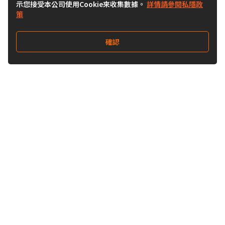
示您接受本公司使用Cookie來收集數據。
詳情請參閱私隱政
策
確認
關注我們
Buy&Ship 澳門
buyandship.goodies
關於 Buy&Ship
集運資訊