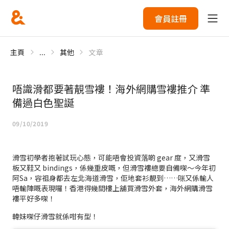
會員註冊
主頁
...
其他
文章
唔識滑都要著靚雪褸！海外網購雪褸推介 準
備過白色聖誕
09/10/2019
滑雪初學者抱著試玩心態，可能唔會投資落啲 gear 度，又滑雪
板又鞋又 bindings，係幾重皮嘅，但滑雪褸總要自備㗎～今年初
阿Sa，容祖身都去左北海道滑雪，佢地套衫靚到……咪又係輸人
唔輸陣嘅表現囉！香港得幾間樓上舖買滑雪外套，海外網購滑雪
褸平好多㗎！
韓妹㗎仔滑雪就係咁有型！