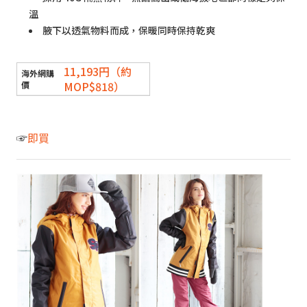
溫
腋下以透氣物料而成，保暖同時保持乾爽
11,193円（約
MOP$818）
☞
即買