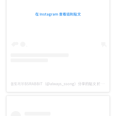
在 Instagram 查看這則貼文
쏭토끼🐰BSRABBIT（@always_ssong）分享的貼文
於
PDT 201