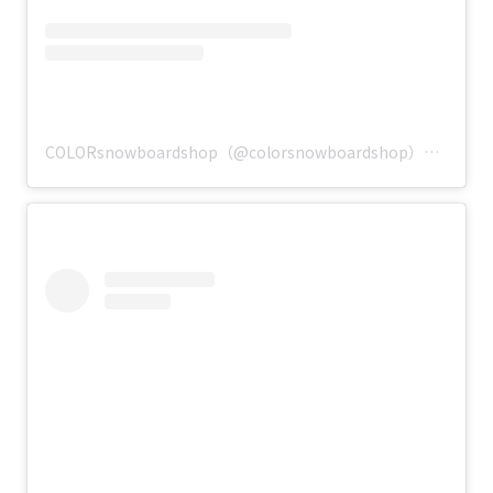
COLORsnowboardshop（@colorsnowboardshop）分享的貼文