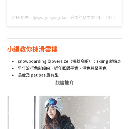
京極 翔吾（@syogo.kyogoku）分享的貼文
於
PDT 2019 年 10月 月 4 日 上午 8:05
小編教你揀滑雪褸
snowboarding 要oversize（褲就窄啲）；skiing 就貼身
早年流行色彩繽紛，近年回歸平實，淨色甚至黑色
長度及 pat pat 最有型
靚褸推介