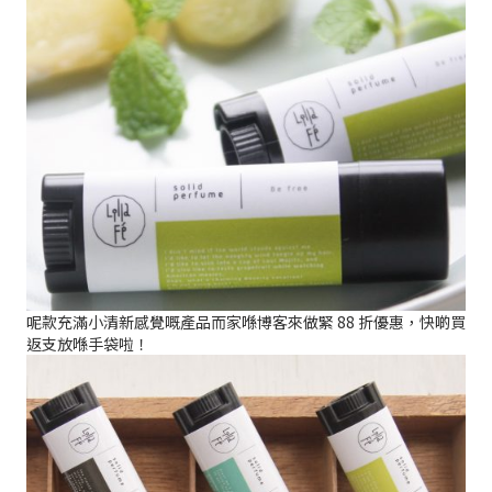
呢款充滿小清新感覺嘅產品而家喺博客來做緊 88 折優惠，快啲買
返支放喺手袋啦！