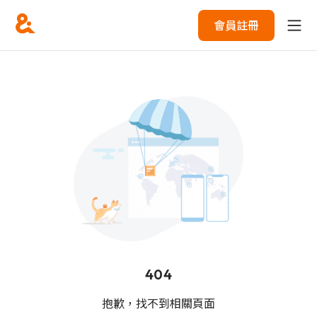
會員註冊
404
抱歉，找不到相關頁面