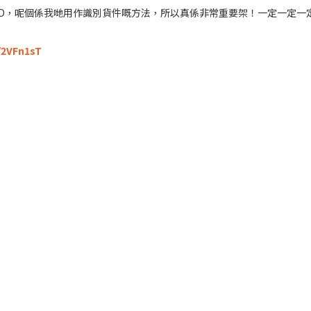
r ID，呢個係我哋用作識別貨件嘅方法，所以真係非常重要架！一定一定一
y/2VFn1sT