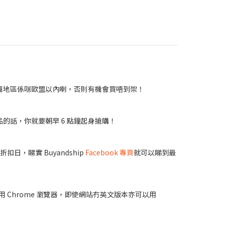
屬地區係咪歐盟以內喇，否則有機會買唔到架！
的話，你就要朝早 6 點鐘起身搶購！
日，睇實 Buyandship
Facebook 專頁
就可以睇到最
 Chrome 瀏覽器，即使網站冇英文版本亦可以用