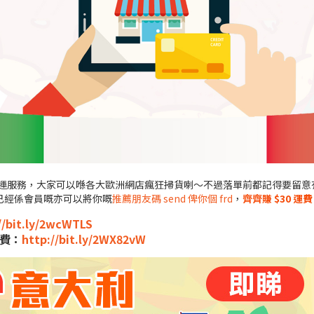
意大利轉運服務，大家可以喺各大歐洲網店瘋狂掃貨喇～不過落單前都記得要
已經係會員嘅亦可以將你嘅
推薦朋友碼 send 俾你個 frd
，
齊齊賺 $30 運費
//bit.ly/2wcWTLS
運費：
http://bit.ly/2WX82vW