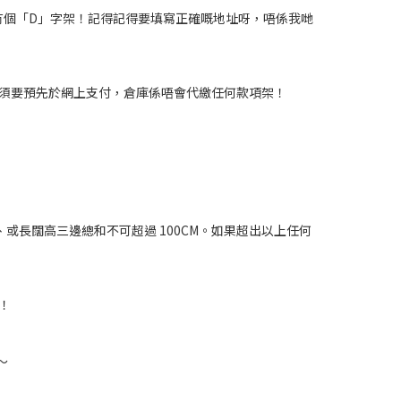
冇個「D」字架！記得記得要填寫正確嘅地址呀，唔係我哋
須要預先於網上支付，倉庫係唔會代繳任何款項架！
、或長闊高三邊總和不可超過 100CM。如果超出以上任何
！
～