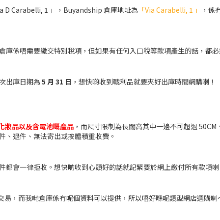
rabelli, 1 」，Buyandship 倉庫地址為
「Via Carabelli, 1 」
，係
倉庫係唔需要繳交特別稅項，但如果有任何入口稅等款項產生的話，都必
次出庫日期為
5 月 31 日
，想快啲收到戰利品就要夾好出庫時間網購喇！
化妝品以及含電池嘅產品
，而尺寸限制為長闊高其中一邊不可超過 50CM
件、退件、無法寄出或按體積重收費。
件都會一律拒收。想快啲收到心頭好的話就記緊要於網上繳付所有款項喇
先可以完成交易，而我哋倉庫係冇呢個資料可以提供，所以唔好喺呢類型網店選購喇