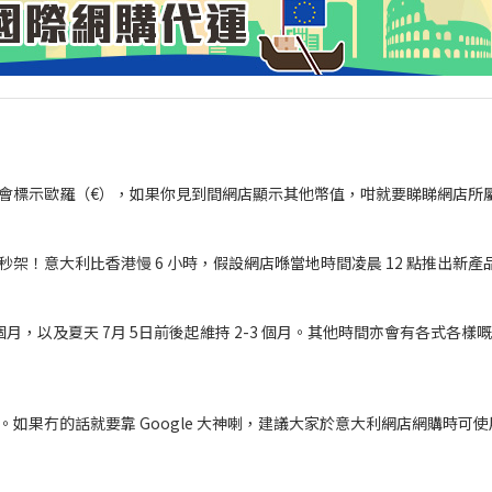
會標示歐羅（€），如果你見到間網店顯示其他幣值，咁就要睇睇網店所
！意大利比香港慢 6 小時，假設網店喺當地時間凌晨 12 點推出新產品
個月，以及夏天 7月 5日前後起維持 2-3 個月。其他時間亦會有各式各樣嘅折扣
果冇的話就要靠 Google 大神喇，建議大家於意大利網店網購時可使用