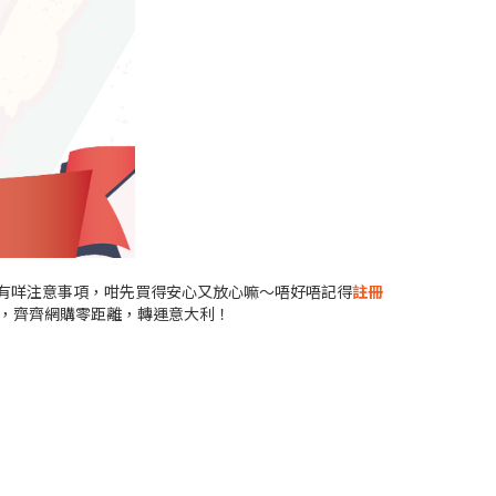
留意有咩注意事項，咁先買得安心又放心嘛～唔好唔記得
註冊
，齊齊網購零距離，轉運意大利！