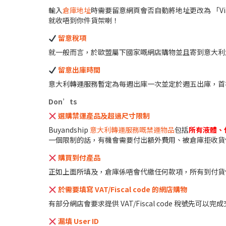
輸入
倉庫地址
時需要留意網頁會否自動將地址更改為 「Via D Ca
就收唔到你件貨架喇！
留意稅項
就一般而言，於歐盟屬下國家嘅網店購物並且寄到意大利
留意出庫時間
意大利轉運服務暫定為每週出庫一次並定於週五出庫，首
Don’ts
選購禁運產品及超過尺寸限制
Buyandship
意大利轉運服務嘅禁運物品
包括
所有液體、
一個限制的話，有機會需要付出額外費用、被倉庫拒收貨
購買到付產品
正如上面所填及，倉庫係唔會代繳任何款項，所有到付貨
於需要填寫 VAT/Fiscal code 的網店購物
有部分網店會要求提供 VAT/Fiscal code 稅號
漏填 User ID