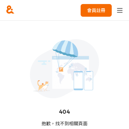
會員註冊
404
抱歉，找不到相關頁面